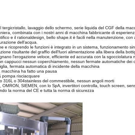
 tergicristallo, lavaggio dello schermo, serie liquida del CGF della macc
aniera, combinata con i nostri anni di macchina fabbricante di esperienz
tifico e il rationaldesign, bello shape.it è facili nella manutenzione, con
turazione dell'acqua.
zione e ricoprendo le funzioni è integrato in un sistema, funzionamento 
azione risultante del graffio dell'fuori alimentazione alla libera della bottig
egnano l'erogazione veloce, efficiente ed accurata con la sgocciolatura 
ssun cappucci nessun coperchiamento, nessun fermate automatiche dei 
glia, fermata automatica di incidente della macchina
la macchina ha fatto una pausa
 & pompa risciacquare
atto 316L o 304stainless del commestibile, nessun angoli morti
Lasciate un messaggio
, OMRON, SIEMEN, con lo SpA, invertitori controlla, touch screen, senso
ndo la norma del CE e tutta la norma di sicurezza
Ti richiameremo presto!