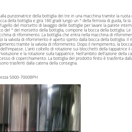
alla punzonatrice della bottiglia dei tre in una macchina tramite la ruota 
ca della bottiglia e gira 180 gradi lungo un ° della ferrovia di guida, fa la
all'ugello del morsetto di lavaggio delle bottiglie per lavare la parete inte
ito del ° del morsetto della bottiglia, compone la bocca della bottiglia. Le
cchina di rifornimento. La bottiglia che entra nella macchina di rifornimen
 la valvola di rifornimento è aperto spinto dalla bocca della bottiglia. Il
mpimento tramite la valvola di rifornimento. Dopo il riempimento, la bocca d
dell'impasse. L'anti coltello di rotazione sui blocchetti della tappatrice il
voluzione e la rotazione sulla tappatrice. Nell'ambito dell'azione della ca
esso di coperchiamento. La bottiglia del prodotto finito è trasferita dalla
sono trasferiti dalla catena della consegna.
rabrezza 5000-7000BPH