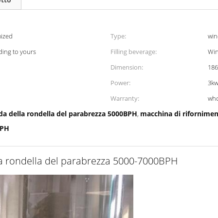
ized
Type:
win
rding to yours
Filling beverage:
Win
Dimension:
18
Power:
3k
Warranty:
who
da della rondella del parabrezza 5000BPH
macchina di rifornimen
,
BPH
ella rondella del parabrezza 5000-7000BPH