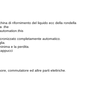
hina di rifornimento del liquido ecc della rondella
a .the
 automation.this
sincronizzato completamente automatico.
lia.
minima e la perdita.
cappucci
re, commutatore ed altre parti elettriche.