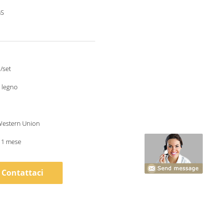
GS
/set
i legno
 Western Union
 1 mese
Contattaci