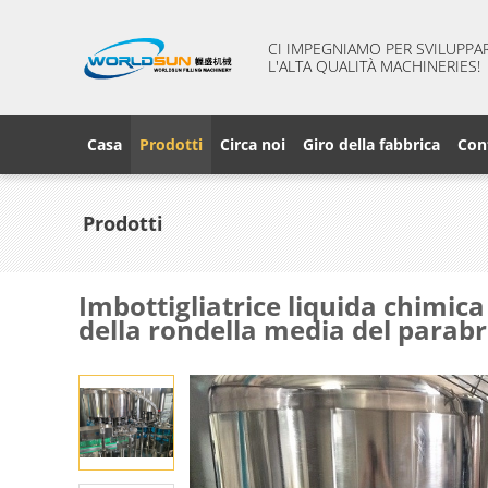
CI IMPEGNIAMO PER SVILUPPARE
L'ALTA QUALITÀ MACHINERIES!
Casa
Prodotti
Circa noi
Giro della fabbrica
Cont
Prodotti
Imbottigliatrice liquida chimic
della rondella media del parab