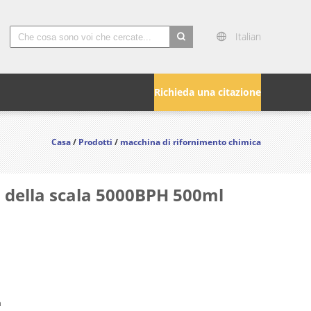
Italian
search
Richieda una citazione
Casa
/
Prodotti
/
macchina di rifornimento chimica
o della scala 5000BPH 500ml
n