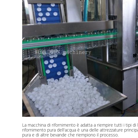
La macchina di rifornimento è adatta a riempire tutti i tipi di
rifornimento pura dell'acqua è una delle attrezzature principa
pura e di altre bevande che riempiono il processo.