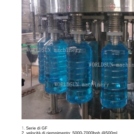
1.
Serie di GF
2. velocità di riempimento: 5000-7000bph @500ml