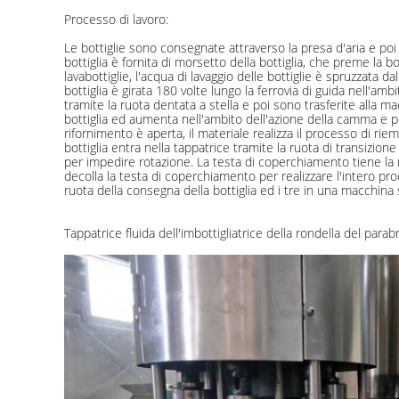
Processo di lavoro:
Le bottiglie sono consegnate attraverso la presa d'aria e poi 
bottiglia è fornita di morsetto della bottiglia, che preme la boc
lavabottiglie, l'acqua di lavaggio delle bottiglie è spruzzata d
bottiglia è girata 180 volte lungo la ferrovia di guida nell'amb
tramite la ruota dentata a stella e poi sono trasferite alla ma
bottiglia ed aumenta nell'ambito dell'azione della camma e poi
rifornimento è aperta, il materiale realizza il processo di rie
bottiglia entra nella tappatrice tramite la ruota di transizione 
per impedire rotazione. La testa di coperchiamento tiene la ri
decolla la testa di coperchiamento per realizzare l'intero proc
ruota della consegna della bottiglia ed i tre in una macchina 
Tappatrice fluida dell'imbottigliatrice della rondella del pa