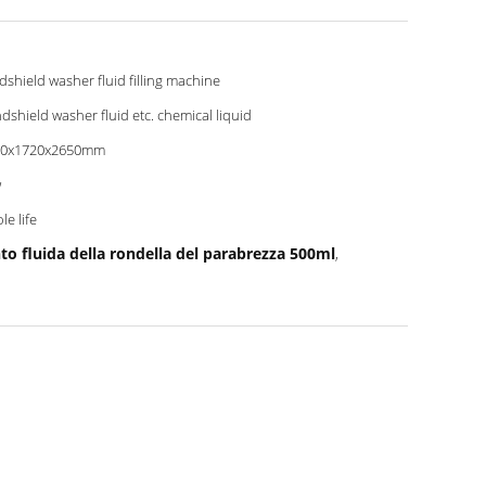
dshield washer fluid filling machine
dshield washer fluid etc. chemical liquid
60x1720x2650mm
w
le life
to fluida della rondella del parabrezza 500ml
,