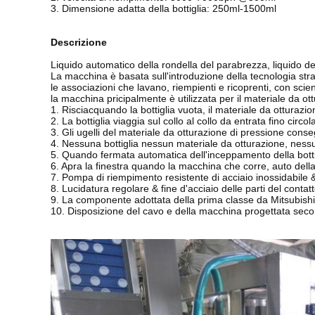
3. Dimensione adatta della bottiglia: 250ml-1500ml
Descrizione
Liquido automatico della rondella del parabrezza, liquido del
La macchina è basata sull'introduzione della tecnologia str
le associazioni che lavano, riempienti e ricoprenti, con scien
la macchina pricipalmente è utilizzata per il materiale da ot
1. Risciacquando la bottiglia vuota, il materiale da ottura
2. La bottiglia viaggia sul collo al collo da entrata fino circol
3. Gli ugelli del materiale da otturazione di pressione cons
4. Nessuna bottiglia nessun materiale da otturazione, ne
5. Quando fermata automatica dell'inceppamento della botti
6. Apra la finestra quando la macchina che corre, auto del
7. Pompa di riempimento resistente di acciaio inossidabile
8. Lucidatura regolare & fine d'acciaio delle parti del cont
9. La componente adottata della prima classe da Mitsubishi
10. Disposizione del cavo e della macchina progettata seco