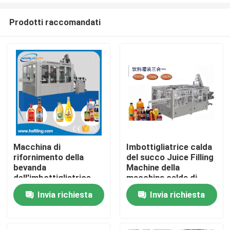
Prodotti raccomandati
Macchina di
Imbottigliatrice calda
rifornimento della
del succo Juice Filling
Casa
bevanda
Machine della
dell'imbottigliatrice
macchina calda di
dell'imbottigliatrice
riempimento a caldo di
Invia richiesta
Invia richiesta
Chi siamo
della macchina di
12000BPH
rifornimento della
bevanda di 5000BPH
Contatti
0.5L