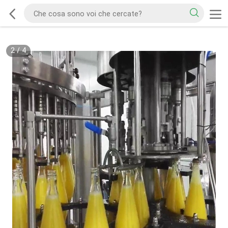
2
/
4