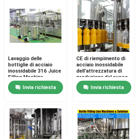
Giro della fabbrica
Controllo di qualità
Contattici
Lavaggio delle
CE di riempimento di
bottiglie di acciaio
acciaio inossidabile
inossidabile 316 Juice
dell'attrezzatura di
Notizie
Filling Machine
produzione del succo
20000BPH
dell'imbottigliatrice
Invia richiesta
Invia richiesta
del succo
dell'imbottigliatrice
Richieda una citazione
dell'animale
domestico di
18000BPH 0.5l
macchina di rifornimento del succo
Macchina di rifornimento automatica dell'olio