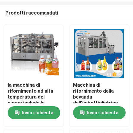
Prodotti raccomandati
la macchina di
Macchina di
rifornimento ad alta
rifornimento della
Casa
temperatura del
bevanda
succo include la
dell'imbottigliatrice
bottiglia che
dell'imbottigliatrice
Invia richiesta
Invia richiesta
Prodotti
risciacqua e che
della macchina di
ricopre 3 in 1
rifornimento della
bevanda di 5000BPH
Circa noi
0.5L