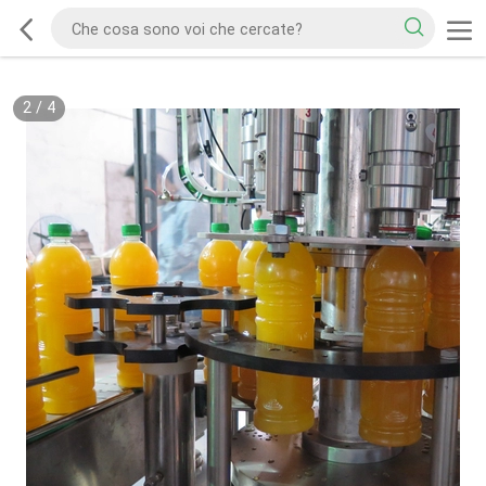
2
/
4