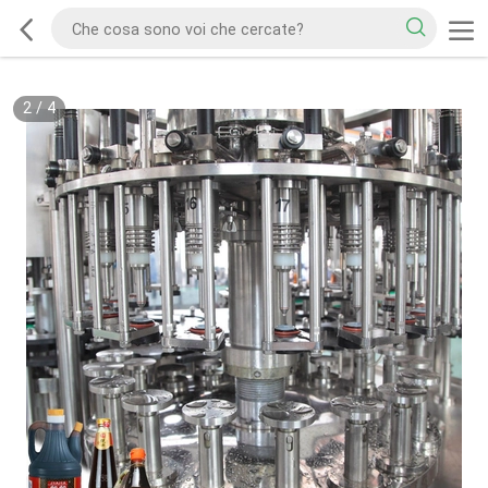
2
/
4