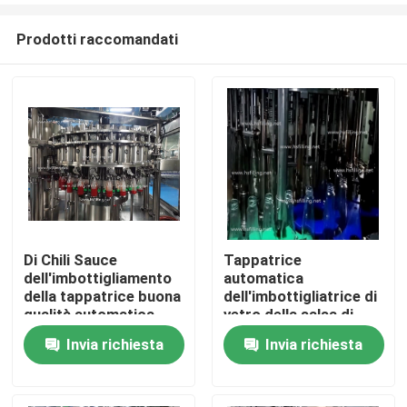
Prodotti raccomandati
Di Chili Sauce
Tappatrice
dell'imbottigliamento
automatica
Casa
della tappatrice buona
dell'imbottigliatrice di
qualità automatica
vetro della salsa di
molto
acciaio inossidabile
Invia richiesta
Invia richiesta
Chi siamo
Contatti