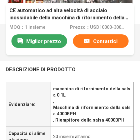
CE automatico ad alta velocità di acciaio
inossidabile della macchina di rifornimento della
salsa di 4000BPH 0.1L
MOQ：1 insieme
Prezzo：USD10000-30000 per Set
Miglior prezzo
Contattici
DESCRIZIONE DI PRODOTTO
macchina di rifornimento della sals
a 0.1L
,
Evidenziare:
Macchina di rifornimento della sals
a 4000BPH
,
Riempitore della salsa 4000BPH
Capacità di alime
20 insiemi all'anno
ntazione