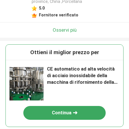
province, China ,Porcellana
5.0
Fornitore verificato
Osservi più
Ottieni il miglior prezzo per
CE automatico ad alta velocità
di acciaio inossidabile della
macchina di rifornimento della
salsa di 4000BPH 0.1L
Continua