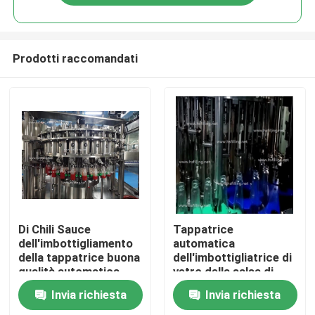
Prodotti raccomandati
Casa
Di Chili Sauce
Tappatrice
dell'imbottigliamento
automatica
della tappatrice buona
dell'imbottigliatrice di
Prodotti
qualità automatica
vetro della salsa di
molto
acciaio inossidabile
Invia richiesta
Invia richiesta
Circa noi