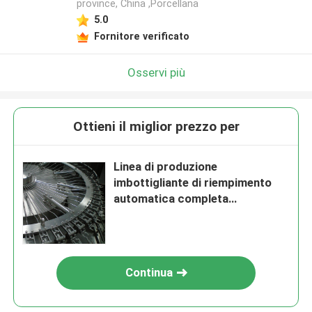
province, China ,Porcellana
5.0
Fornitore verificato
Osservi più
Ottieni il miglior prezzo per
Linea di produzione
imbottigliante di riempimento
automatica completa
dell'imbottigliatrice della
bevanda di 380V 1500ml
attrezzatura
Continua