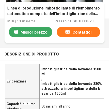
Linea di produzione imbottigliante di riempimento
automatica completa dell'imbottigliatrice della
bevanda di 380V 1500ml attrezzatura
MOQ：1 insieme
Prezzo：USD 10000-20000 per Set
Miglior prezzo
Contattici
DESCRIZIONE DI PRODOTTO
imbottigliatrice della bevanda 1500
ml
,
Evidenziare:
imbottigliatrice della bevanda 380V
,
attrezzatura imbottigliante della b
evanda 1500ml
Capacità di alime
50 insiemi all'anno
ntazione