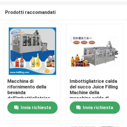
Prodotti raccomandati
Macchina di
Imbottigliatrice calda
rifornimento della
del succo Juice Filling
Casa
bevanda
Machine della
dell'imbottigliatrice
macchina calda di
dell'imbottigliatrice
riempimento a caldo di
Invia richiesta
Invia richiesta
Chi siamo
della macchina di
12000BPH
rifornimento della
bevanda di 5000BPH
Contatti
0.5L