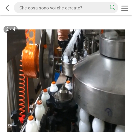
2
/
4