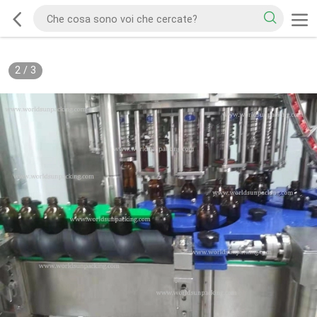
2
/
3