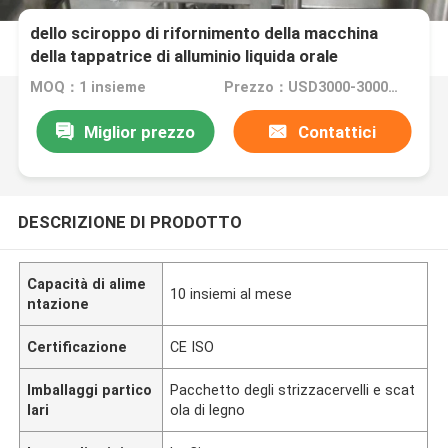
Acciaio inossidabile 316L della bottiglia di vetro
dello sciroppo di rifornimento della macchina
della tappatrice di alluminio liquida orale
automatica del cappuccio
MOQ：1 insieme
Prezzo：USD3000-30000/Set
Miglior prezzo
Contattici
DESCRIZIONE DI PRODOTTO
Capacità di alime
10 insiemi al mese
ntazione
Certificazione
CE ISO
Imballaggi partico
Pacchetto degli strizzacervelli e scat
lari
ola di legno