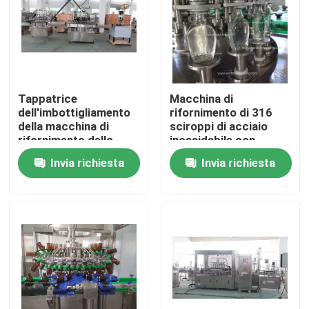
Tappatrice
Macchina di
dell'imbottigliamento
rifornimento di 316
della macchina di
sciroppi di acciaio
rifornimento dello
inossidabile con
sciroppo SS304 380V
automatismo dell'alto
Invia richiesta
Invia richiesta
grado
Casa
Prodotti
Circa noi