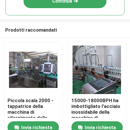
Continua
Prodotti raccomandati
Casa
Piccola scala 2000 -
15000-18000BPH ha
tappatrice della
imbottigliato l'acciaio
Chi siamo
macchina di
inossidabile della
rifornimento della
macchina di
bevanda di 4000BPH
rifornimento della
Invia richiesta
Invia richiesta
Contatti
SUS304
bevanda della