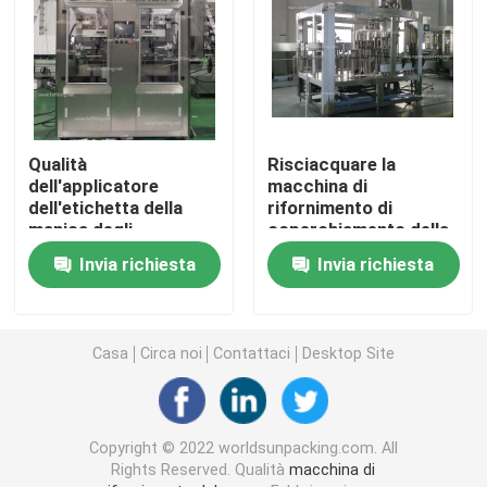
Macchina di rifornimento dell'alcool
Tappatrice automatica
Qualità
Risciacquare la
dell'applicatore
macchina di
Macchina di rifornimento della bevanda
dell'etichetta della
rifornimento di
manica degli
coperchiamento della
strizzacervelli di
bevanda
Imbottigliatrice
Invia richiesta
Invia richiesta
Automtaic migliore in
Cina
Macchina di rifornimento dell'inceppamento
Casa
Circa noi
Contattaci
Desktop Site
Macchina di rifornimento del condimento dell'insalata
Copyright © 2022 worldsunpacking.com. All
Macchina di rifornimento della maionese
Rights Reserved. Qualità
macchina di