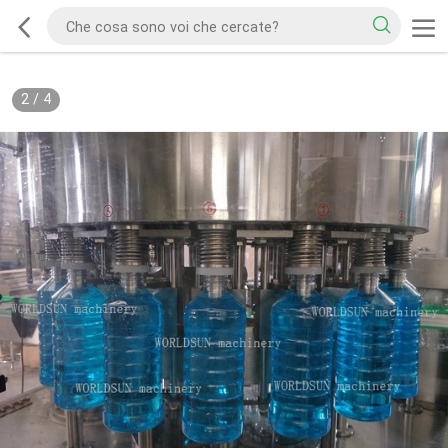
2
/
4