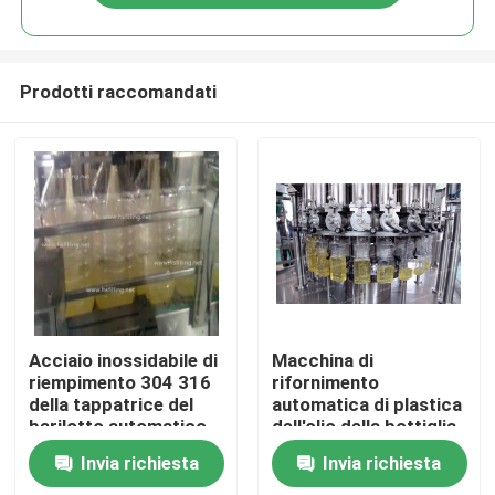
Prodotti raccomandati
Casa
Acciaio inossidabile di
Macchina di
riempimento 304 316
rifornimento
della tappatrice del
automatica di plastica
Chi siamo
barilotto automatico
dell'olio della bottiglia
dell'olio da tavola
SS304 dell'ANIMALE
Invia richiesta
Invia richiesta
DOMESTICO
Contatti
18000bph