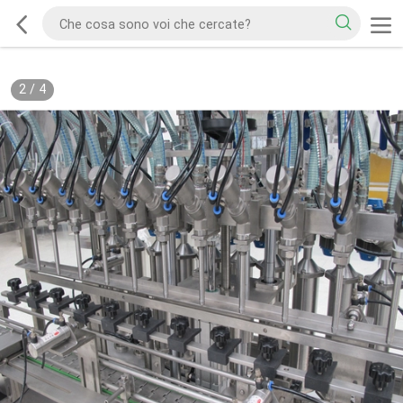
2
/
4