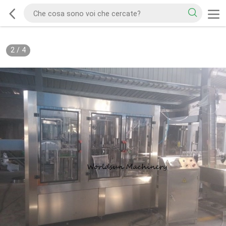
2
/
4