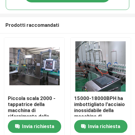
Prodotti raccomandati
Casa
Piccola scala 2000 -
15000-18000BPH ha
tappatrice della
imbottigliato l'acciaio
macchina di
inossidabile della
Chi siamo
rifornimento della
macchina di
bevanda di 4000BPH
rifornimento della
Invia richiesta
Invia richiesta
SUS304
bevanda della
Contatti
macchina di